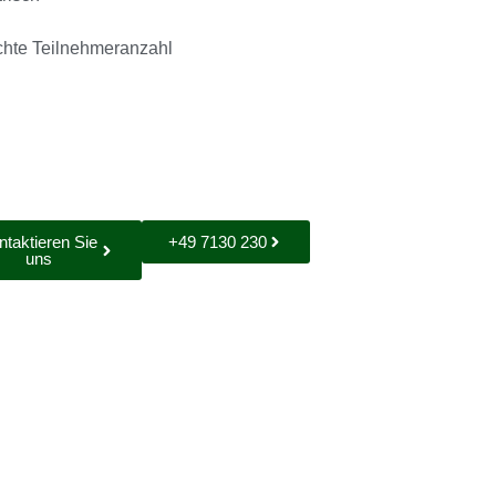
chte Teilnehmeranzahl
ntaktieren Sie
+49 7130 230
uns